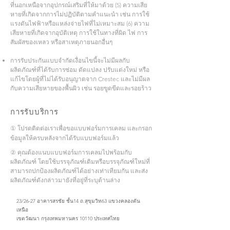
ที่นอกเหนือจากอุปกรณ์เสริมที่ให้มาด้วย (5) ความเสีย
หายที่เกิดจากการไม่ปฏิบัติตามคำแนะนำ เช่น การใช้
แรงดันไฟฟ้าหรือแหล่งจ่ายไฟที่ไม่เหมาะสม (6) ความ
เสียหายที่เกิดจากอุบัติเหตุ การใช้ในทางที่ผิด ไฟ การ
สัมผัสของเหลว หรือสาเหตุภายนอกอื่นๆ
การรับประกันแบบจำกัดเงื่อนไขนี้จะไม่มีผลกับ
ผลิตภัณฑ์ที่ได้รับการซ่อม ดัดแปลง ปรับแต่งใหม่ หรือ
แก้ไขโดยผู้ที่ไม่ได้รับอนุญาตจาก Crestec และไม่มีผล
กับความเสียหายของพื้นผิว เช่น รอยขูดขีดและรอยร้าว
การรับบริการ
① โปรดติดต่อเราเพื่อขอแบบฟอร์มการเคลม และกรอก
ข้อมูลให้ครบหลังจากได้รับแบบฟอร์มแล้ว
② คุณต้องแนบแบบฟอร์มการเคลมไปพร้อมกับ
ผลิตภัณฑ์ โดยใช้บรรจุภัณฑ์เดิมหรือบรรจุภัณฑ์ใหม่ที่
สามารถปกป้องผลิตภัณฑ์ได้อย่างเท่าเทียมกัน และส่ง
ผลิตภัณฑ์ดังกล่าวมายังที่อยู่ที่ระบุด้านล่าง
23/26-27 อาคารสรชัย ชั้น14 ถ.สุขุมวิท63 แขวงคลองตัน
เหนือ
เขตวัฒนา กรุงเทพมหานคร 10110 ประเทศไทย