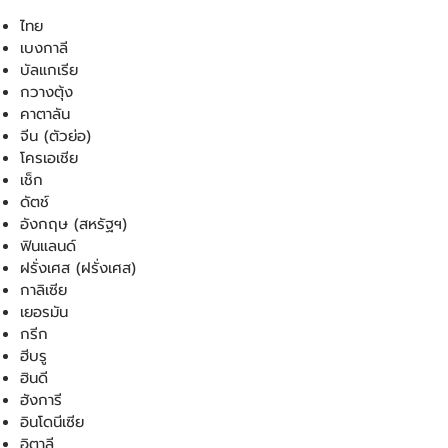
ไทย
เบงกาลี
บัลแกเรีย
กวางตุ้ง
คาตาลัน
จีน (ตัวย่อ)
โครเอเชีย
เช็ก
ดัตช์
อังกฤษ (สหรัฐฯ)
ฟินแลนด์
ฝรั่งเศส (ฝรั่งเศส)
กาลิเซีย
เยอรมัน
กรีก
ฮีบรู
ฮินดี
ฮังการี
อินโดนีเซีย
อิตาลี