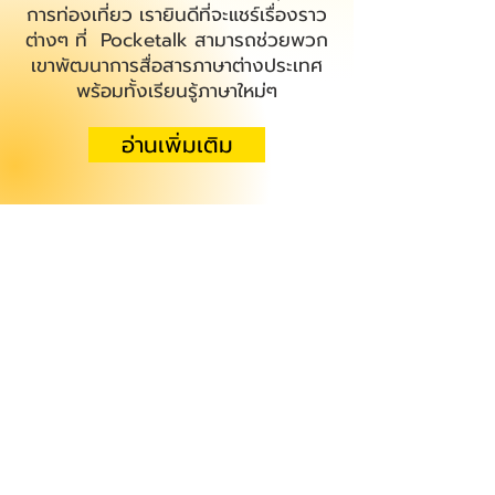
การท่องเที่ยว เรายินดีที่จะแชร์เรื่องราว
EP:
ต่างๆ ที่ Pocketalk สามารถช่วยพวก
9
เขาพัฒนาการสื่อสารภาษาต่างประเทศ
พร้อมทั้งเรียนรู้ภาษาใหม่ๆ
อ่านเพิ่มเติม
หน้าจอระบบ
สัมผัส ง่ายต่อ
การใช้งาน
แปลด้วยเสียงได้ 85
ภาษา
(การแปลด้วยเสียง 74
ภาษาและการแปลข้อความ