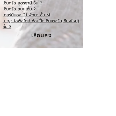
เซ็นทรัล อุดรธานี ชั้น 2
เซ็นทรัล สมุย ชั้น 2
เทอร์มินอล 21 พัทยา ชั้น M
เมญ่า ไลฟ์สไตล์ ช้อปปิ้งเซ็นเตอร์ (เชียงใหม่)
ชั้น 3
เลื่อนลง
รางวัลผลิตภัณฑ์ยอดเยี่ยมปี
ออกแบบดีเด่นปี 2562
2561