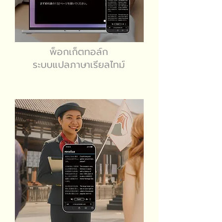
พ็อกเก็ตทอล์ก
ระบบแปลภาษาเรียลไทม์