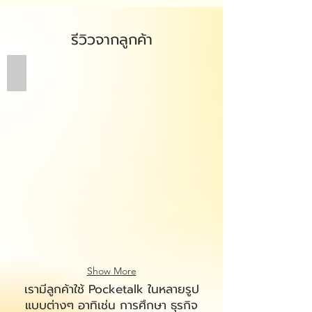
รีวิวจากลูกค้า
ท่องญี่ปุ่น รีวิวโดย ปกด Channel
รีวิว
POCKETALK
S
Voice
Translation
เครื่อง
แปล
ภาษา
จาก
เสียง
พิมพ์
รูป
ก็
แปล
Show More
ได้!
I
เรามีลูกค้าใช้ Pocketalk ในหลายรูป
ปกด
แบบต่างๆ อาทิเช่น การศึกษา ธุรกิจ
Channel