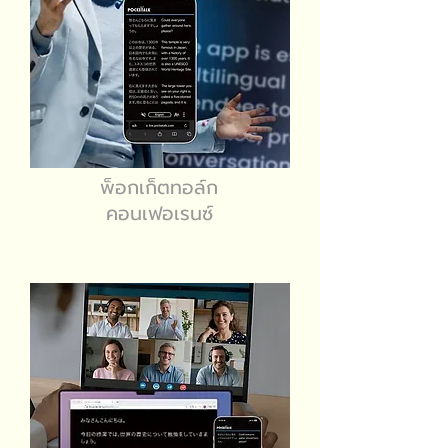
พ็อกเก็ตทอล์ก
คอนเฟอเรนซ์