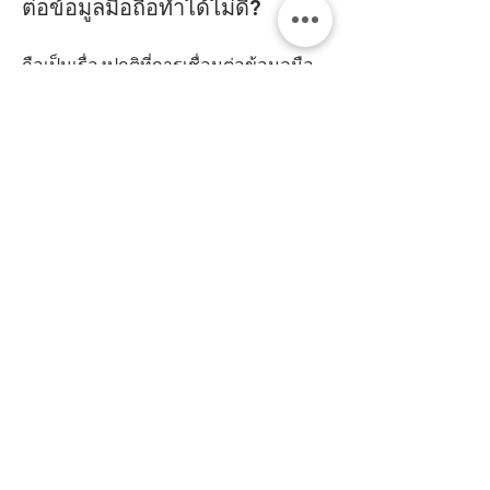
ต่อข้อมูลมือถือทำได้ไม่ดี?
ถือเป็นเรื่องปกติที่การเชื่อมต่อข้อมูลมือ
ถือจะทำได้ไม่ดีในบางพื้นที่ ในกรณีนี้ เรา
แนะนำให้เชื่อมต่อกับ WiFi ในท้องถิ่น
บางครั้งสัญญาณ WiFi จะแรงกว่าและ
เร็วกว่าการเชื่อมต่อข้อมูลมือถือผ่านผู้ให้
บริการ
สินค้า
เปรียบเทียบรุ่น
พ็อกเก็ตทอล์ก S2 Plus Premium
Ventana
พ็อกเก็ตทอล์ก S2 Plus