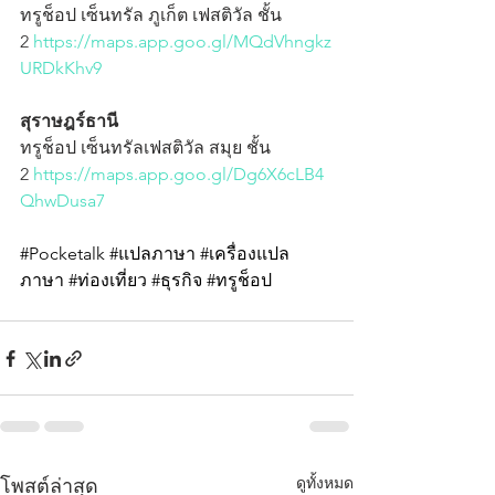
ทรูช็อป เซ็นทรัล ภูเก็ต เฟสติวัล ชั้น 
2
 https://maps.app.goo.gl/MQdVhngkz
URDkKhv9
สุราษฎร์ธานี
ทรูช็อป เซ็นทรัลเฟสติวัล สมุย ชั้น 
2
 https://maps.app.goo.gl/Dg6X6cLB4
QhwDusa7
#Pocketalk
#แปลภาษา
#เคร
ื่องแปล
ภาษา 
#ท
่องเที่ยว 
#ธ
ุรกิจ 
#ทร
ูช็อป
ดูทั้งหมด
โพสต์ล่าสุด