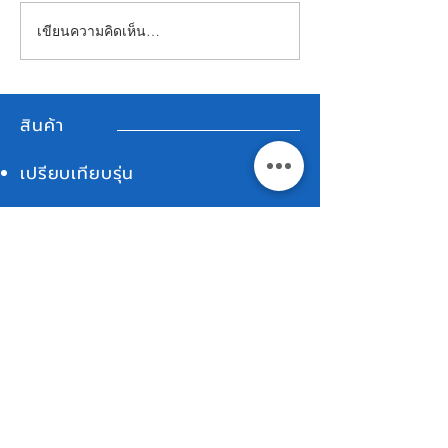
เขียนความคิดเห็น…
📢 ประกาศสำคัญ: ยุติการ
ความสำคัญของ 
ให้บริการซิมทั่วโลก
สื่อสารที่มีประสิ
(Global SIM) สำหรับ
Pocketalk W
สินค้า
เปรียบเทียบรุ่น
พ็อกเก็ตทอล์ก S2 Plus Premium
Ventana
พ็อกเก็ตทอล์ก S2 Plus
พ็อกเก็ตทอล์ก S2
พ็อกเก็ตทอล์ก S Plus
พ็อกเก็ตทอล์ก S